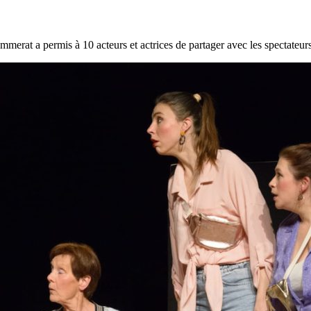
erat a permis à 10 acteurs et actrices de partager avec les spectateurs l