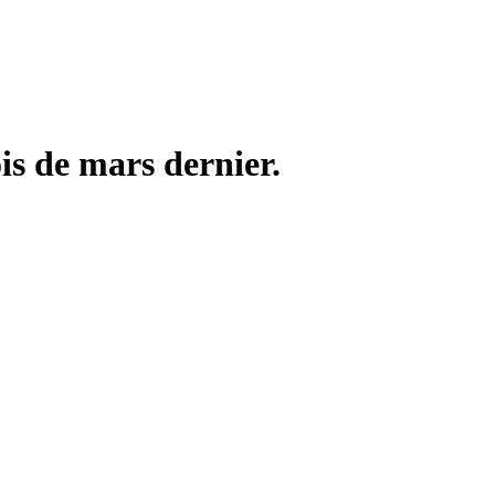
is de mars dernier.