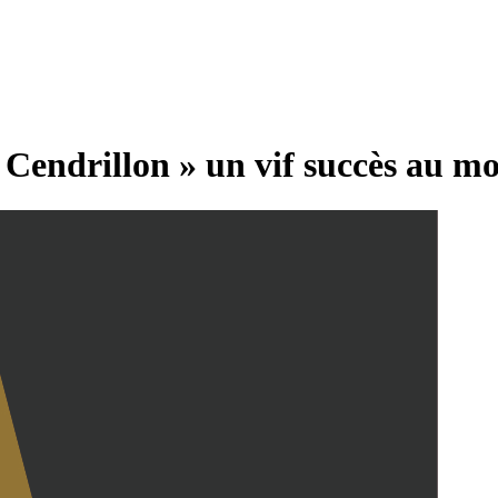
 Cendrillon » un vif succès au mo