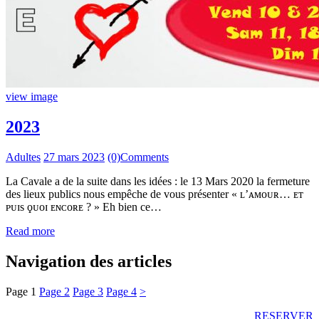
view image
2023
Adultes
27 mars 2023
(0)
Comments
La Cavale a de la suite dans les idées : le 13 Mars 2020 la fermeture
des lieux publics nous empêche de vous présenter « ʟ’ᴀᴍᴏᴜʀ… ᴇᴛ
ᴘᴜɪs ϙᴜᴏɪ ᴇɴᴄᴏʀᴇ ? » Eh bien ce…
Read more
Navigation des articles
Page
1
Page
2
Page
3
Page
4
>
RESERVER