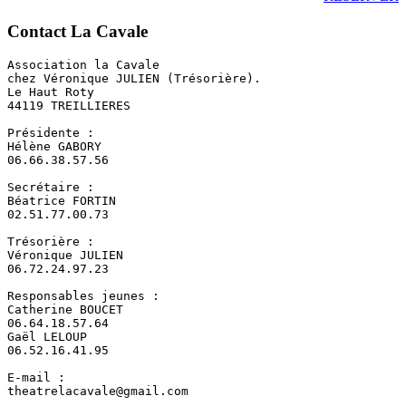
Contact La Cavale
Association la Cavale

chez Véronique JULIEN (Trésorière).

Le Haut Roty

44119 TREILLIERES

Présidente :

Hélène GABORY

06.66.38.57.56

Secrétaire :

Béatrice FORTIN

02.51.77.00.73

Trésorière :

Véronique JULIEN

06.72.24.97.23

Responsables jeunes :

Catherine BOUCET

06.64.18.57.64

Gaël LELOUP

06.52.16.41.95

E-mail :

theatrelacavale@gmail.com